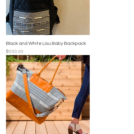
Black and White Lisu Baby Backpack
ราคา
฿550.00