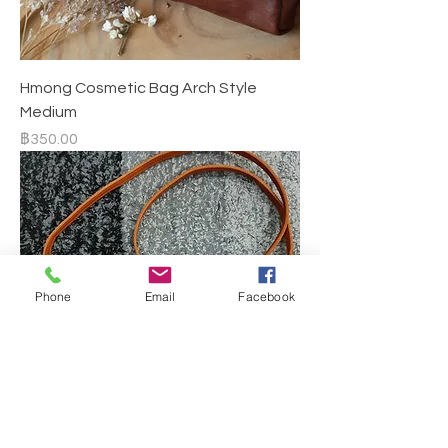
Hmong Cosmetic Bag Arch Style
Medium
ราคา
฿350.00
Phone
Email
Facebook