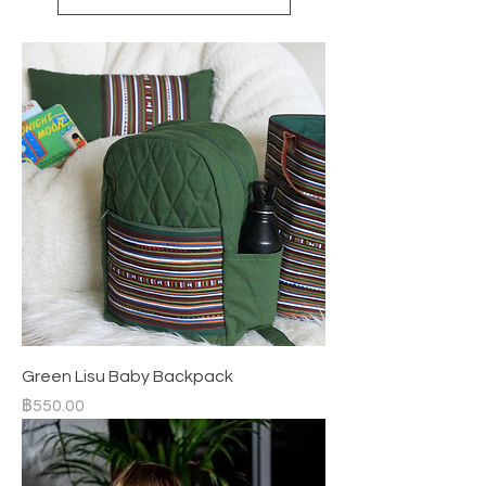
Green Lisu Baby Backpack
ราคา
฿550.00