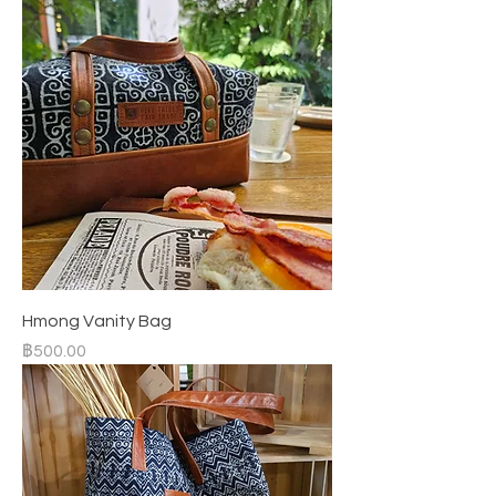
Hmong Vanity Bag
ราคา
฿500.00