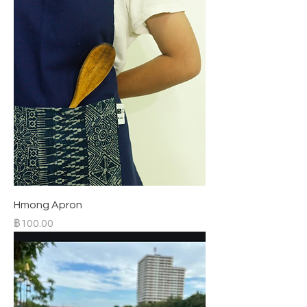
Hmong Apron
ราคา
฿100.00