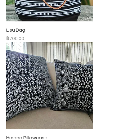
Lisu Bag
ราคา
฿700.00
Hmong Pillowcase