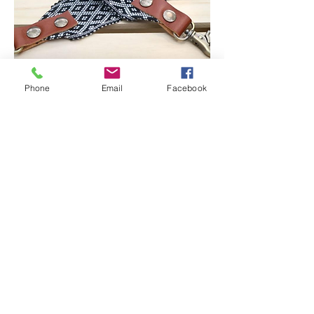
Phone
Email
Facebook
Lahu Interchangeable Bag Strap
ราคา
฿550.00