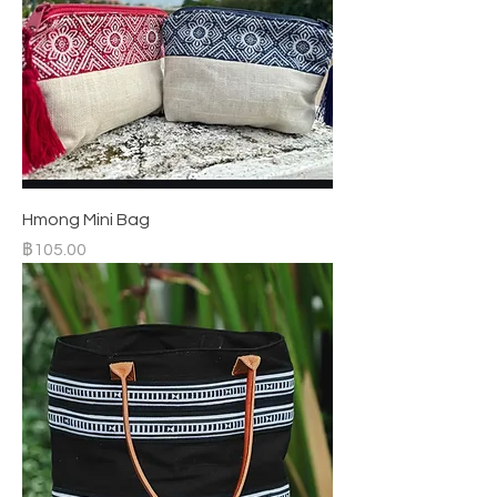
Hmong Mini Bag
ราคา
฿105.00