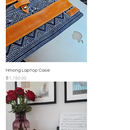
Hmong Laptop Case
ราคา
฿1,150.00