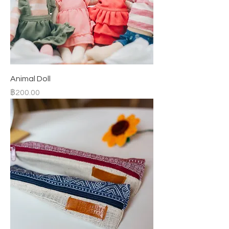
Animal Doll
ราคา
฿200.00