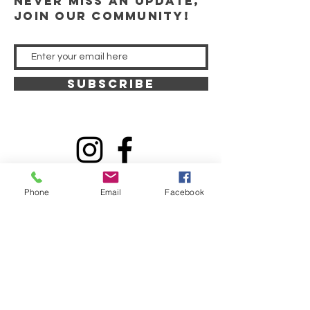
Never miss an update,
join our community!
SUBSCRIBE
"Those who look to him are radiant, and their
Phone
Email
Facebook
faces shall never be ashamed." Psalm 34:5