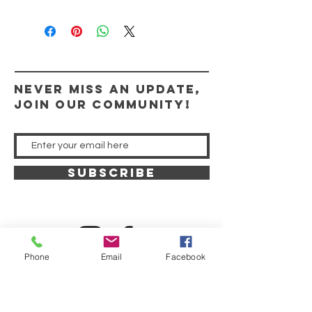
Never miss an update,
join our community!
SUBSCRIBE
Phone
Email
Facebook
"Those who look to him are radiant, and their
faces shall never be ashamed." Psalm 34:5