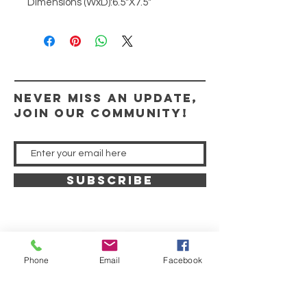
Dimensions (WxD):6.5"X7.5"
Never miss an update,
join our community!
SUBSCRIBE
Phone
Email
Facebook
"Those who look to him are radiant, and their