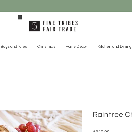
Bags and Totes
Christmas
Home Decor
Kitchen and Dining
Raintree C
ราคา
฿340.00